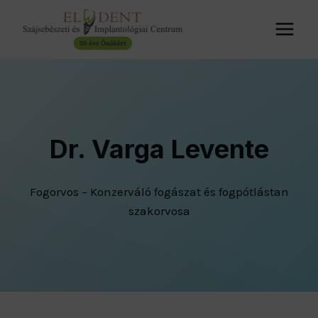
Skip
to
content
Dr. Varga Levente
Fogorvos – Konzerváló fogászat és fogpótlástan
szakorvosa