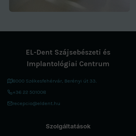
EL-Dent Szájsebészeti és
Implantológiai Centrum
8000 Székesfehérvár, Berényi út 33.
+36 22 501008
recepcio@eldent.hu
Szolgáltatások