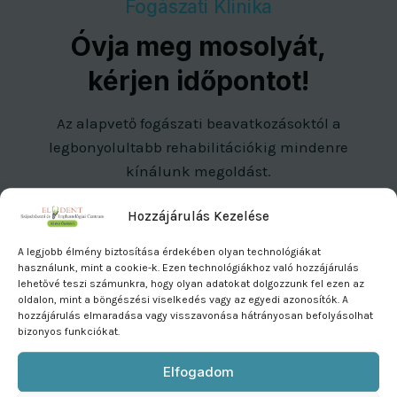
Fogászati Klinika
Óvja meg mosolyát,
kérjen időpontot!
Az alapvető fogászati beavatkozásoktól a
legbonyolultabb rehabilitációkig mindenre
kínálunk megoldást.
Hozzájárulás Kezelése
+36 22 501 008
A legjobb élmény biztosítása érdekében olyan technológiákat
használunk, mint a cookie-k. Ezen technológiákhoz való hozzájárulás
lehetővé teszi számunkra, hogy olyan adatokat dolgozzunk fel ezen az
8000 Székesfehérvár,
oldalon, mint a böngészési viselkedés vagy az egyedi azonosítók. A
hozzájárulás elmaradása vagy visszavonása hátrányosan befolyásolhat
Berényi út 33.
bizonyos funkciókat.
Elfogadom