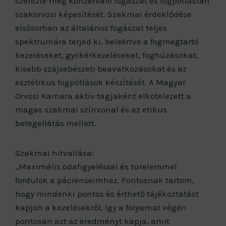
szerezte meg konzerváló fogászat és fogpótlástan
szakorvosi képesítését. Szakmai érdeklődése
elsősorban az általános fogászat teljes
spektrumára terjed ki, beleértve a fogmegtartó
kezeléseket, gyökérkezeléseket, foghúzásokat,
kisebb szájsebészeti beavatkozásokat és az
esztétikus fogpótlások készítését. A Magyar
Orvosi Kamara aktív tagjaként elkötelezett a
magas szakmai színvonal és az etikus
betegellátás mellett.
Szakmai hitvallása:
„Maximális odafigyeléssel és türelemmel
fordulok a pácienseimhez. Fontosnak tartom,
hogy mindenki pontos és érthető tájékoztatást
kapjon a kezelésekről, így a folyamat végén
pontosan azt az eredményt kapja, amit