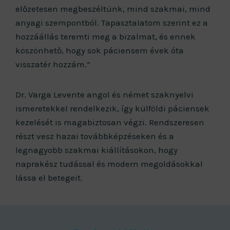
előzetesen megbeszéltünk, mind szakmai, mind
anyagi szempontból. Tapasztalatom szerint ez a
hozzáállás teremti meg a bizalmat, és ennek
köszönhető, hogy sok páciensem évek óta
visszatér hozzám.”
Dr. Varga Levente angol és német szaknyelvi
ismeretekkel rendelkezik, így külföldi páciensek
kezelését is magabiztosan végzi. Rendszeresen
részt vesz hazai továbbképzéseken és a
legnagyobb szakmai kiállításokon, hogy
naprakész tudással és modern megoldásokkal
lássa el betegeit.