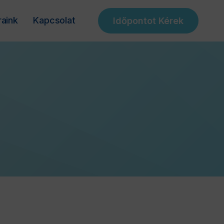
raink
Kapcsolat
Időpontot Kérek