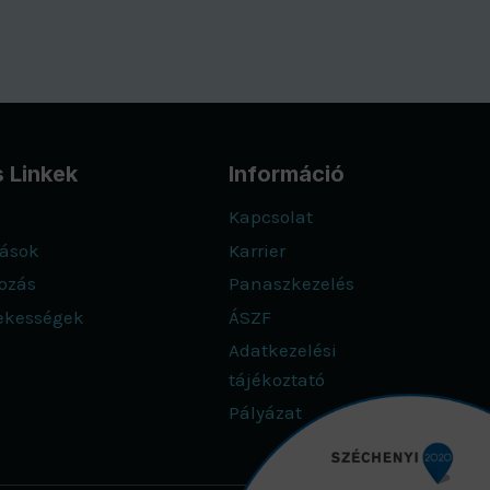
 Linkek
Információ
Kapcsolat
tások
Karrier
ozás
Panaszkezelés
dekességek
ÁSZF
Adatkezelési
tájékoztató
Pályázat