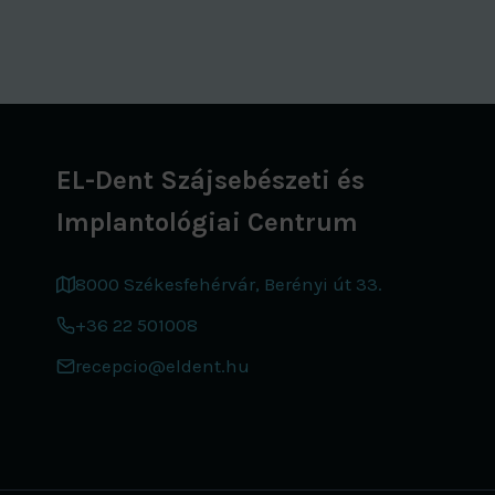
EL-Dent Szájsebészeti és
Implantológiai Centrum
8000 Székesfehérvár, Berényi út 33.
+36 22 501008
recepcio@eldent.hu