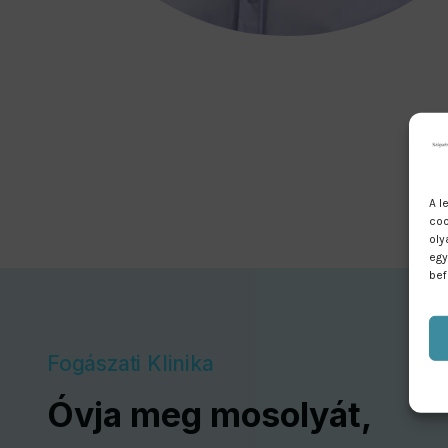
A l
coo
oly
egy
bef
Fogászati Klinika
Óvja meg mosolyát,