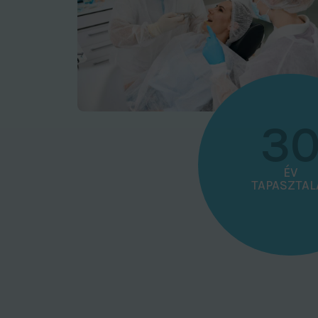
3
3
0
ÉV
TAPASZTAL