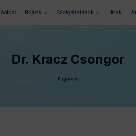
Főoldal
Rólunk
Szolgáltatások
Hírek
Á
Dr. Kracz Csongor
Fogorvos