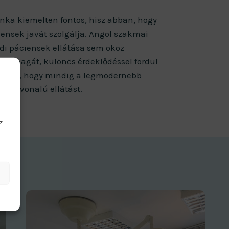
nka kiemelten fontos, hisz abban, hogy
ensek javát szolgálja. Angol szakmai
di páciensek ellátása sem okoz
zi magát, különös érdeklődéssel fordul
sei felé, hogy mindig a legmodernebb
 színvonalú ellátást.
z