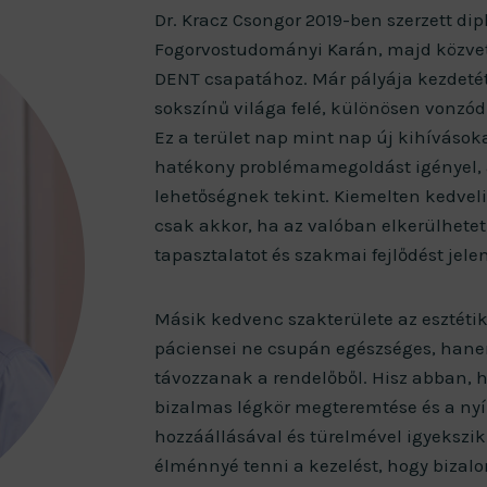
Dr. Kracz Csongor 2019-ben szerzett 
Fogorvostudományi Karán, majd közvetl
DENT csapatához. Már pályája kezdetétő
sokszínű világa felé, különösen vonzódi
Ez a terület nap mint nap új kihívásoka
hatékony problémamegoldást igényel, 
lehetőségnek tekint. Kiemelten kedveli
csak akkor, ha az valóban elkerülhetet
tapasztalatot és szakmai fejlődést jele
Másik kedvenc szakterülete az esztétik
páciensei ne csupán egészséges, hanem
távozzanak a rendelőből. Hisz abban, h
bizalmas légkör megteremtése és a ny
hozzáállásával és türelmével igyeksz
élménnyé tenni a kezelést, hogy biza