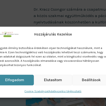
Dr. Kracz Csongor számára a csapatmu
a közös szakmai együttműködés a páci
nyelvtudásának köszönhetően a külföl
számára nehézséget. Folyamatosan kép
Hozzájárulás Kezelése
a digitális fogászat legújabb fejleszté
technológiákkal biztosíthassa a magas
egjobb élmény biztosítása érdekében olyan technológiákat használunk, mint a
kie-k. Ezen technológiákhoz való hozzájárulás lehetővé teszi számunkra, hogy
an adatokat dolgozzunk fel ezen az oldalon, mint a böngészési viselkedés vagy a
edi azonosítók. A hozzájárulás elmaradása vagy visszavonása hátrányosan
olyásolhat bizonyos funkciókat.
Elfogadom
Elutasítom
Beállítások
Cookie Szabályzat
Adatkezelési tájékoztató