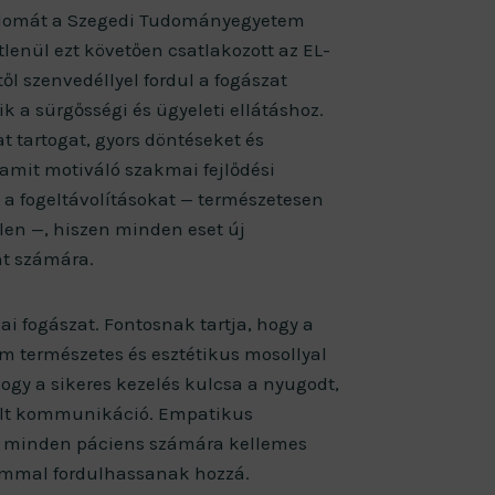
diplomát a Szegedi Tudományegyetem
enül ezt követően csatlakozott az EL-
l szenvedéllyel fordul a fogászat
k a sürgősségi és ügyeleti ellátáshoz.
t tartogat, gyors döntéseket és
amit motiváló szakmai fejlődési
 a fogeltávolításokat — természetesen
len —, hiszen minden eset új
nt számára.
ai fogászat. Fontosnak tartja, hogy a
 természetes és esztétikus mosollyal
ogy a sikeres kezelés kulcsa a nyugodt,
ílt kommunikáció. Empatikus
ik minden páciens számára kellemes
lommal fordulhassanak hozzá.